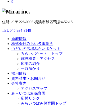
9
住所 ／ 〒226-0003 横浜市緑区鴨居4-52-15
TEL 045-934-8148
新着情報
株式会社みらい各事業所
つどいの広場みらいポケット
みらいポケット トップ
施設概要・アクセス
広場の紹介
一時預かり
採用情報
資料請求・お問合せ
会社案内
アクセスマップ
みらいつぼみ保育園
応援リンク
みらいつぼみ保育園トップ