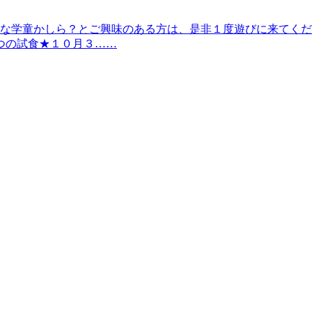
んな学童かしら？とご興味のある方は、是非１度遊びに来てくだ
つの試食★１０月３……