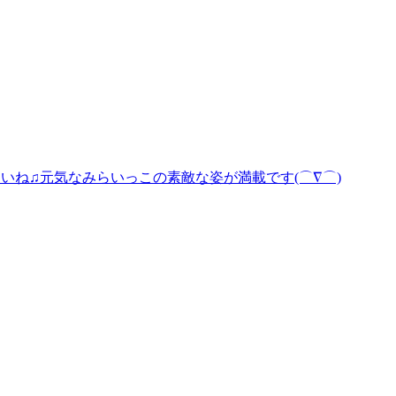
くださいね♫元気なみらいっこの素敵な姿が満載です(⌒∇⌒)